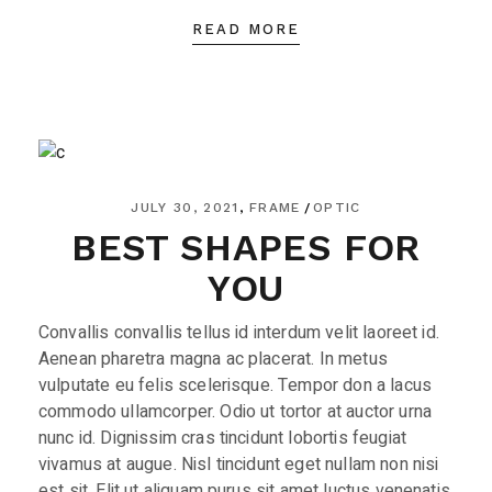
READ MORE
JULY 30, 2021
FRAME
OPTIC
BEST SHAPES FOR
YOU
Convallis convallis tellus id interdum velit laoreet id.
Aenean pharetra magna ac placerat. In metus
vulputate eu felis scelerisque. Tempor don a lacus
commodo ullamcorper. Odio ut tortor at auctor urna
nunc id. Dignissim cras tincidunt lobortis feugiat
vivamus at augue. Nisl tincidunt eget nullam non nisi
est sit. Elit ut aliquam purus sit amet luctus venenatis