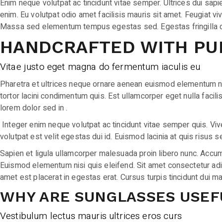
Enim neque volutpat ac tincidunt vitae semper. Ultrices dui sapi
enim. Eu volutpat odio amet facilisis mauris sit amet. Feugiat vi
Massa sed elementum tempus egestas sed. Egestas fringilla do
HANDCRAFTED WITH PU
Vitae justo eget magna do fermentum iaculis eu
Pharetra et ultrices neque ornare aenean euismod elementum nisi
tortor lacini condimentum quis. Est ullamcorper eget nulla facil
lorem dolor sed in .
Integer enim neque volutpat ac tincidunt vitae semper quis. Vive
volutpat est velit egestas dui id. Euismod lacinia at quis risus
Sapien et ligula ullamcorper malesuada proin libero nunc. Accumsa
Euismod elementum nisi quis eleifend. Sit amet consectetur adipis
amet est placerat in egestas erat. Cursus turpis tincidunt dui m
WHY ARE SUNGLASSES USEF
Vestibulum lectus mauris ultrices eros curs