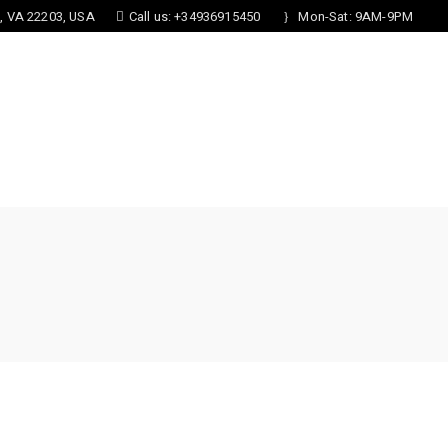
n, VA 22203, USA
Call us: +34936915450
Mon-Sat: 9AM-9PM
S
FORMS
CONTACT US