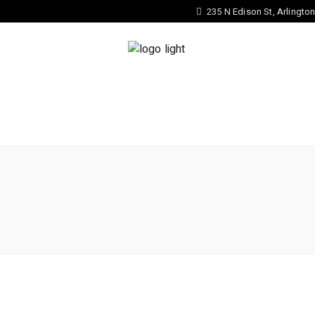
235 N Edison St, Arlingto
ATE YOUR OWN EYEWEAR STYLE
COLLECTION