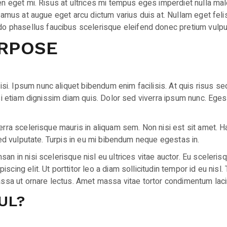
en eget mi. Risus at ultrices mi tempus eges imperdiet nulla mal
vamus at augue eget arcu dictum varius duis at. Nullam eget felis 
 phasellus faucibus scelerisque eleifend donec pretium vulput
RPOSE
. Ipsum nunc aliquet bibendum enim facilisis. At quis risus sed
isi etiam dignissim diam quis. Dolor sed viverra ipsum nunc. Eges
rra scelerisque mauris in aliquam sem. Non nisi est sit amet. Ha
 sed vulputate. Turpis in eu mi bibendum neque egestas in.
n in nisi scelerisque nisl eu ultrices vitae auctor. Eu scelerisq
cing elit. Ut porttitor leo a diam sollicitudin tempor id eu nisl.
assa ut ornare lectus. Amet massa vitae tortor condimentum lacin
UL?