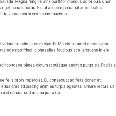
esuada. Magna fringilla urna porttitor rhoncus dolor purus non
eget nunc lobortis. Elit ut aliquam purus sit amet luctus.
ate varius morbi enim nunc faucibus.
 vulputate odio ut enim blandit. Mauris sit amet massa vitae
tas egestas fringilla phasellus faucibus sce leriquene in ele
c habitasse platea dictumst quisque sagittis purus sit. Facilisis
ue felis proin imperdiet. Eu consequat ac felis donec et.
 Tellus cras adipiscing enim eu turpis egestas. Ornare lectus sit
ia id cursus sed ar urna justo do.