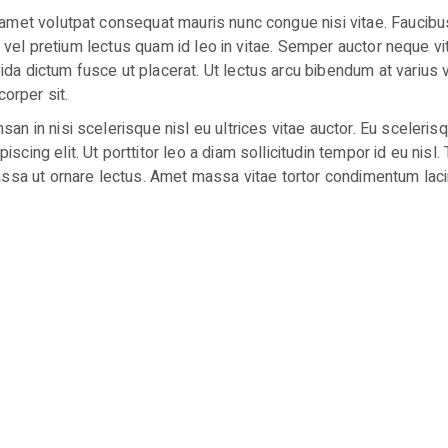
 amet volutpat consequat mauris nunc congue nisi vitae. Faucibu
Nisl vel pretium lectus quam id leo in vitae. Semper auctor nequ
a dictum fusce ut placerat. Ut lectus arcu bibendum at varius vel
corper sit.
n in nisi scelerisque nisl eu ultrices vitae auctor. Eu scelerisq
cing elit. Ut porttitor leo a diam sollicitudin tempor id eu nisl.
assa ut ornare lectus. Amet massa vitae tortor condimentum lacin