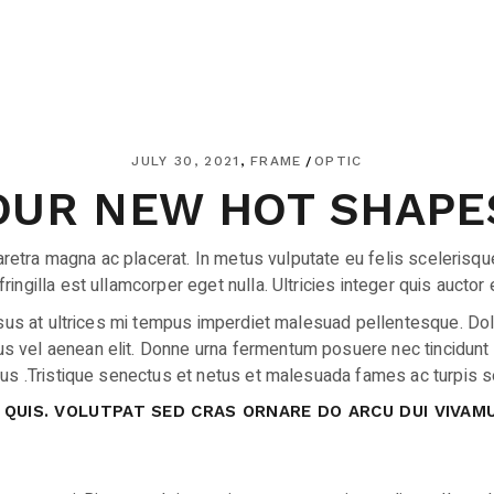
JULY 30, 2021
FRAME
OPTIC
OUR NEW HOT SHAPE
 pharetra magna ac placerat. In metus vulputate eu felis sceler
gilla est ullamcorper eget nulla. Ultricies integer quis auctor el
risus at ultrices mi tempus imperdiet malesuad pellentesque. Dol
s vel aenean elit. Donne urna fermentum posuere nec tincidunt
sus .Tristique senectus et netus et malesuada fames ac turpis se
QUIS. VOLUTPAT SED CRAS ORNARE DO ARCU DUI VIVAMUS