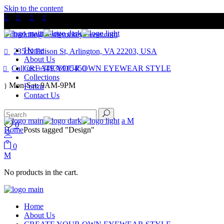
Skip to the content
charlotte@castlerockeyewear.com
Home
235 N Edison St, Arlington, VA 22203, USA
About Us
Call us: +34936915450
CREATE YOUR OWN EYEWEAR STYLE
Collections
Mon-Sat: 9AM-9PM
Forms
Contact Us
0
Home
Posts tagged "Design"
0
No products in the cart.
Home
About Us