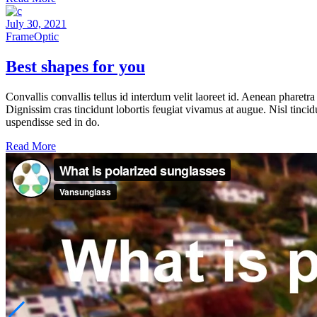
July 30, 2021
Frame
Optic
Best shapes for you
Convallis convallis tellus id interdum velit laoreet id. Aenean pharet
Dignissim cras tincidunt lobortis feugiat vivamus at augue. Nisl tincid
uspendisse sed in do.
Read More