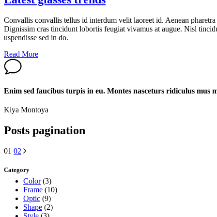
Convallis convallis tellus id interdum velit laoreet id. Aenean pharet
Dignissim cras tincidunt lobortis feugiat vivamus at augue. Nisl tincid
uspendisse sed in do.
Read More
Enim sed faucibus turpis in eu. Montes nasceturs ridiculus mus ma
Kiya Montoya
Posts pagination
01
02
Category
Color
(3)
Frame
(10)
Optic
(9)
Shape
(2)
Style
(3)