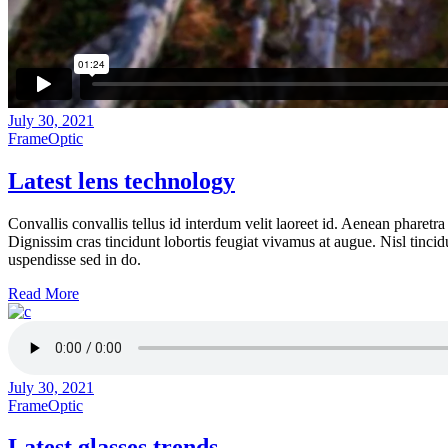
July 30, 2021
Frame
Optic
Latest lens technology
Convallis convallis tellus id interdum velit laoreet id. Aenean pharet
Dignissim cras tincidunt lobortis feugiat vivamus at augue. Nisl tincid
uspendisse sed in do.
Read More
July 30, 2021
Frame
Optic
Latest glasses trends